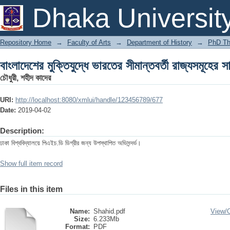
বাংলাদেশের মুক্তিযুদ্ধে ভারতের সীমান্তবর্তী রাজ্যসমূহের স
Dhaka Universit
Repository Home
→
Faculty of Arts
→
Department of History
→
PhD Th
বাংলাদেশের মুক্তিযুদ্ধে ভারতের সীমান্তবর্তী রাজ্যসমূহের স
চৌধুরী, শহীদ কাদের
URI:
http://localhost:8080/xmlui/handle/123456789/677
Date:
2019-04-02
Description:
ঢাকা বিশ্ববিদ্যালয়ে পিএইচ.ডি ডিগ্রীর জন্য উপস্থাপিত অভিসন্দর্ভ।
Show full item record
Files in this item
Name:
Shahid.pdf
View/
Size:
6.233Mb
Format:
PDF