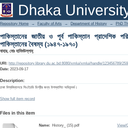
পাকিস্তানের জাতীয় ও পূর্ব পাকিস্তান প্রাদেশিক পরিষদের ব
Dhaka Universit
Repository Home
→
Faculty of Arts
→
Department of History
→
PhD Th
পাকিস্তানের জাতীয় ও পূর্ব পাকিস্তান প্রাদেশিক পরিষ
পাকিস্তানের বৈষম্য (১৯৪৭-১৯৭০)
বাহার, মোঃ হাবিবউল্লাহ্
URI:
http://repository.library.du.ac.bd:8080/xmlui/xmlui/handle/123456789/25
Date:
2023-09-17
Description:
ঢাকা বিশ্ববিদ্যালয়ে পিএইচডি ডিগ্রীর জন্য উপস্থাপিত অভিসন্দর্ভ।
Show full item record
Files in this item
Name:
History_ (15).pdf
View/