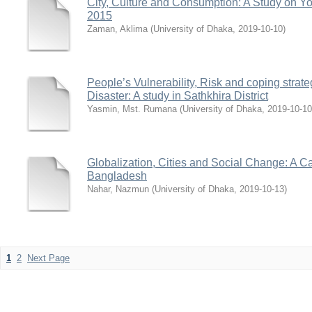
City, Culture and Consumption: A Study on Yo
2015
Zaman, Aklima
(
University of Dhaka
,
2019-10-10
)
People’s Vulnerability, Risk and coping strateg
Disaster: A study in Sathkhira District
Yasmin, Mst. Rumana
(
University of Dhaka
,
2019-10-10
Globalization, Cities and Social Change: A C
Bangladesh
Nahar, Nazmun
(
University of Dhaka
,
2019-10-13
)
1
2
Next Page