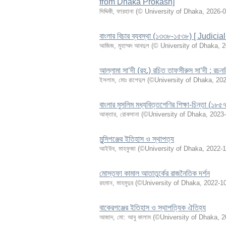
from Dhaka Prokash]
সিদ্দিকী, ফারহানা
(
© University of Dhaka
,
2026-0
বাংলার বিচার ব্যবস্থা (১৩৩৮-১৫৩৮) [ Jud
আজিজ, মুহাম্মদ আবদুল
(
© University of Dhaka
,
2
আল্লামা সা‘দী (রহ.) রচিত তাফসীরুস সা‘দী : রচনাশ
ইসলাম, মোঃ রাশেদুল
(
©University of Dhaka
,
202
বাংলার মুসলিম মধ্যবিত্তশেণির শিক্ষা-চিন্তা (১৮
আক্তার, রোকসানা
(
©University of Dhaka
,
2023-
মুন্সিগঞ্জের ইতিহাস ও স্থাপত্য
আইউব, মাহফুজা
(
©University of Dhaka
,
2022-1
মোস্তফা কামাল আতাতুর্কের রাজনৈতিক দর্শন
রহমান, মাহমুদুর
(
©University of Dhaka
,
2022-1
বাকেরগঞ্জের ইতিহাস ও স্থাপত্যিক ঐতিহ্য
আজাদ, মো: আবু কালাম
(
©University of Dhaka
,
2