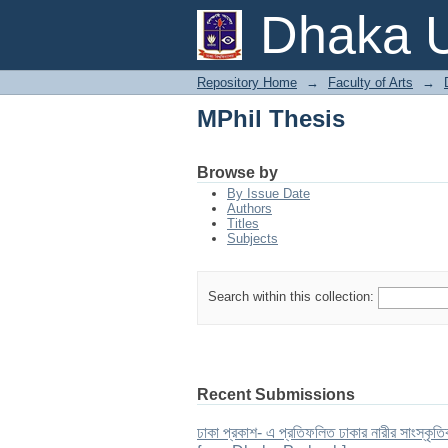
MPhil Thesis
Dhaka U
Repository Home
→
Faculty of Arts
→
MPhil Thesis
Browse by
By Issue Date
Authors
Titles
Subjects
Search within this collection:
Recent Submissions
ঢাকা প্রকাশ- এ প্রতিফলিত ঢাকার নারীর সা