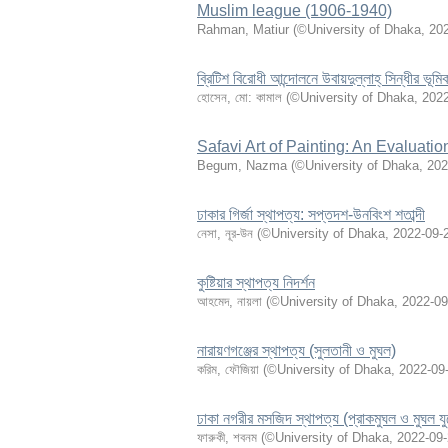
Muslim league (1906-1940)
Rahman, Matiur
(
©University of Dhaka
,
20
ব্রিটিশ বিরোধী আন্দোলনে উবায়দুল্লাহ্ সিন্ধীর ভূমি
হোসেন, মো: কামাল
(
©University of Dhaka
,
2022
Safavi Art of Painting: An Evaluatio
Begum, Nazma
(
©University of Dhaka
,
202
ঢাকার গির্জা স্থাপত্য: সপ্তদশ-উনবিংশ শতাব্দী
নেসা, নূর-উন
(
©University of Dhaka
,
2022-09-
কুষ্টিয়ার স্থাপত্য নিদর্শন
আহমেদ, নায়লা
(
©University of Dhaka
,
2022-09
নারায়ণগঞ্জের স্থাপত্য (সুলতানী ও মুঘল)
করিম, ফৌজিয়া
(
©University of Dhaka
,
2022-09
ঢাকা নগরীর মসজিদ স্থাপত্য (প্রাকমুঘল ও মুঘল যু
ফারুকী, শবনম
(
©University of Dhaka
,
2022-09