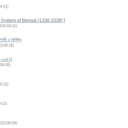
4-21
)
icial System of Bengal (1338-1538) ]
026-04-21
)
ৈলী ও বৈশিষ্ট্য
3-09-18
)
৫৭-১৯৪৭)
08-30
)
0-12
)
0-12
)
022-09-29
)