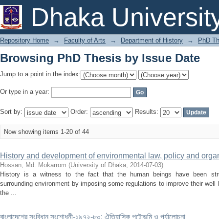
Browsing PhD Thesis by Issue Date
Dhaka Universit
Repository Home
→
Faculty of Arts
→
Department of History
→
PhD Th
Browsing PhD Thesis by Issue Date
Jump to a point in the index:
Or type in a year:
Sort by:
Order:
Results:
Now showing items 1-20 of 44
History and development of environmental law, policy and orga
Hossan, Md. Mokarrom
(
University of Dhaka
,
2014-07-03
)
History is a witness to the fact that the human beings have been stru
surrounding environment by imposing some regulations to improve their well
the ...
বাংলাদেশের সংবিধান সংশোধনী-১৯৭২-৮০: ঐতিহাসিক পটোভূমি ও পর্যালোচনা