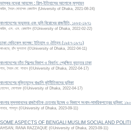
ভাস্কর নভেরা আহমেদ : শিল্প-ইতিহাসের আলোকে মূল্যায়ন
করিম, সৈয়দ মোহাম্মদ রেজাউল
(
University of Dhaka
,
2021-08-24
)
বাংলাদেশের অভ্যুদয় এবং ভূমি বিরোধের রাজনীতি, ১৮৮৫-১৯৭১
করিম, এস. এম. রেজাউল
(
©University of Dhaka
,
2022-02-22
)
ঢাকা মেডিকেল কলেজ: ইতিহাস ও ঐতিহ্য (১৯৪৭-১৯৭১)
কাওছার, চাঁদ সুলতানা
(
©University of Dhaka
,
2022-04-11
)
বাংলাদেশের তাঁত শিল্পের বিকাশ ও বিবর্তন: প্রেক্ষিত বৃহত্তর ঢাকা
শাহ, সৈয়দ মো: শাহান
(
©University of Dhaka
,
2022-04-17
)
বাংলাদেশের মুক্তিযুদ্ধে বাঙালি কূটনীতিকদের ভূমিকা
হোসেন, মোশারফ
(
©University of Dhaka
,
2022-04-17
)
বাংলার মুসলমানদের রাজনৈতিক চেতনার উন্মেষ ও বিকাশে সংবাদ-সাময়িকপত্রের ভূমিকা: ১
নাহার, শামসুন
(
©University of Dhaka
,
2023-09-11
)
SOME ASPECTS OF BENGALI MUSLIM SOCIAL AND POLITIC
AHSAN, RANA RAZZAQUE
(
©University of Dhaka
,
2023-09-11
)