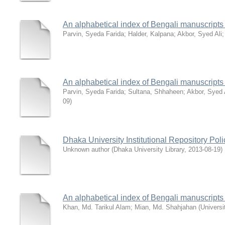
An alphabetical index of Bengali manuscripts p
Parvin, Syeda Farida
;
Halder, Kalpana
;
Akbor, Syed Ali
An alphabetical index of Bengali manuscripts p
Parvin, Syeda Farida
;
Sultana, Shhaheen
;
Akbor, Syed 
09
)
Dhaka University Institutional Repository Poli
Unknown author
(
Dhaka University Library
,
2013-08-19
)
An alphabetical index of Bengali manuscripts 
Khan, Md. Tarikul Alam
;
Mian, Md. Shahjahan
(
Universi