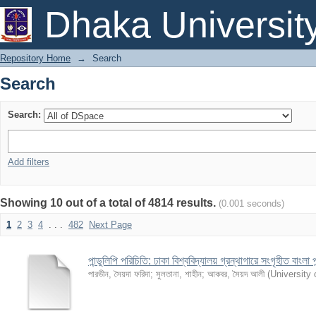
Search
Dhaka Universit
Repository Home
→
Search
Search
Search:
Add filters
Showing 10 out of a total of 4814 results.
(0.001 seconds)
1
2
3
4
. . .
482
Next Page
পান্ডুলিপি পরিচিতি: ঢাকা বিশ্ববিদ্যালয় গ্রন্থাগারে সংগৃহীত বাংলা প
পারভীন, সৈয়দা ফরিদা
;
সুলতানা, শাহীন
;
আকবর, সৈয়দ আলী
(
University 